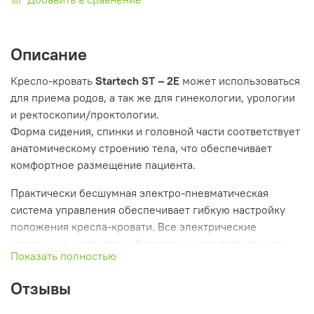
Описание
Кресло-кровать
Startech ST – 2Е
может использоваться
для приема родов, а так же для гинекологии, урологии
и ректоскопии/проктологии.
Форма сидения, спинки и головной части соответствует
анатомическому строению тела, что обеспечивает
комфортное размещение пациента.
Практически бесшумная электро-пневматическая
система управления обеспечивает гибкую настройку
положения кресла-кровати. Все электрические
компоненты полностью безопасны, отсутствует риск
Показать полностью
поражения электрическим током. Несущие конструкции
кресла-кровати выполнены из нержавеющей стали и
Отзывы
имеют приятный внешний вид. Поверхность кресла-
кровати легко моется и дезинфицируется.