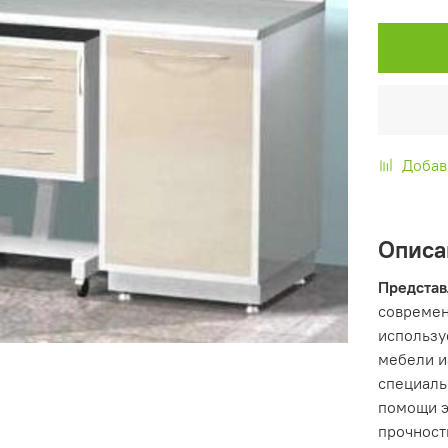
Добав
Описа
Представ
современ
использу
мебели и
специал
помощи э
прочност