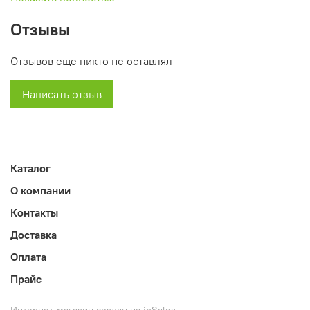
- Резьбовой зажим подголовника обеспечивает его
Отзывы
быструю фиксацию и долговечную эксплуатацию
Отзывов еще никто не оставлял
- Левый подлокотник
Написать отзыв
- Широкий выбор цветов обшивки (9 цветов).
Каталог
О компании
Контакты
Доставка
Оплата
Прайс