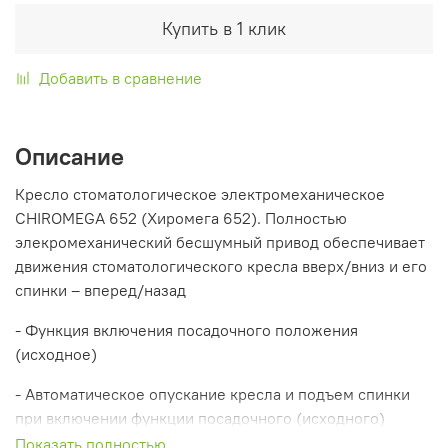
Купить в 1 клик
Добавить в сравнение
Описание
Кресло стоматологическое электромеханическое
CHIROMEGA 652 (Хиромега 652). Полностью
элекромеханический бесшумный привод обеспечивает
движения стоматологического кресла вверх/вниз и его
спинки – вперед/назад
- Функция включения посадочного положения
(исходное)
- Автоматическое опускание кресла и подъем спинки
при включении функции посадочного (исходного)
положения
Показать полностью