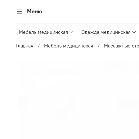
Меню
Мебель медицинская
Одежда медицинская
Главная
Мебель медицинская
Массажные сто