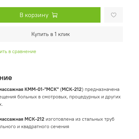
В корзину
Купить в 1 клик
ить в сравнение
ние
 массажная
КММ-01-"МСК"
(
МСК-212
) предназначена
ещения больных в смотровых, процедурных и других
х.
массажная
МСК-212
изготовлена из стальных труб
льного и квадратного сечения