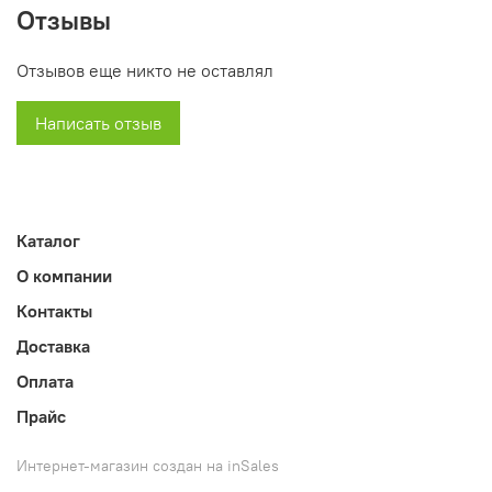
современному итальянскому дизайну. При
Отзывы
производстве используется классическая технология
изготовления корпуса мебели из качественной
Отзывов еще никто не оставлял
листовой стали. Эту сталь покрывают специальным
порошковым полимерным покрытием. При помощи
Написать отзыв
этого изделие приобретает очень хорошую прочность,
долговечность, надежность. Данная мебель включает в
свой комплект импортную (Италия) фурнитуру.
Медицинская стоматологическая тумба имеет четыре
Каталог
выдвижных вместительных ящика.
О компании
Габаритные размеры 900 x 500 x 500 миллиметров.
Контакты
Доставка
Оплата
Прайс
Интернет-магазин создан на inSales