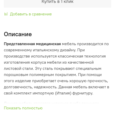
Купить в 1 клик
Добавить в сравнение
Описание
Представленная медицинская
мебель производится по
современному итальянскому дизайну. При
производстве используется классическая технология
изготовления корпуса мебели из качественной
листовой стали. Эту сталь покрывают специальным
порошковым полимерным покрытием. При помощи
этого изделие приобретает очень хорошую прочность,
долговечность, надежность. Данная мебель включает в
свой комплект импортную (Италия) фурнитуру.
Данная мебель является навесная тумба верхнего
Показать полностью
яруса. Она оснащена прочной распашной застеклённой