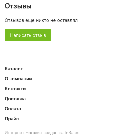
дверью. Эта тумба оснащена специальной
Отзывы
бактерицидной лампой
Отзывов еще никто не оставлял
Philips (C).
Написать отзыв
Каталог
О компании
Контакты
Доставка
Оплата
Прайс
Интернет-магазин создан на inSales