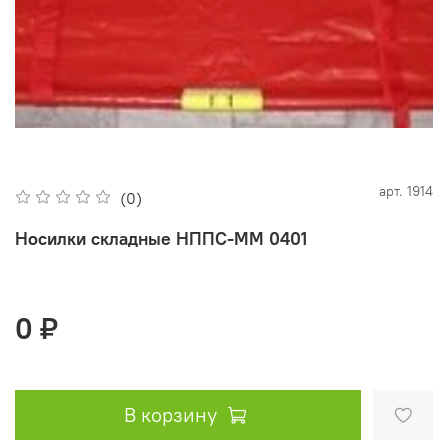
арт.
1914
(0)
Носилки складные НППС-ММ 0401
0 ₽
В корзину