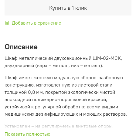
Купить в 1 клик
Добавить в сравнение
Описание
Шкаф металлический двухсекционный ШМ-02-МСК,
двухдверный (верх – металл, низ – металл).
Шкаф имеет жесткую модульную сборно-разборную
конструкцию, изготовленную из листовой стали
толщиной 0,8 мм, покрытой экологически чистой
эпоксидной полимерно-порошковой краской,
устойчивой к регулярной обработке всеми видами
медицинских дезинфицирующих и моющих растворов.
Установлен – на регулируемые винтовые опоры,
которыми основание шкафа выставляется в
Показать полностью