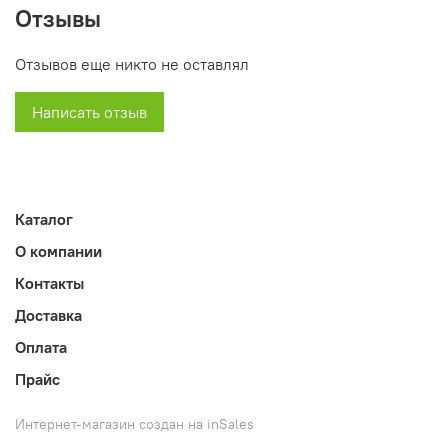
прочными металлическими дверями и есть удобная
Отзывы
вместительная полочка.
Отзывов еще никто не оставлял
Представленный шкаф окрашен качественной
импортной порошковой краской.
Написать отзыв
- Ширина: 800 миллиметров
- Глубина: 380 миллиметров
- Масса этого шкафа: 43 килограмма.
Каталог
- Высота: 1680 миллиметров
О компании
Контакты
Доставка
Оплата
Прайс
Интернет-магазин создан на inSales