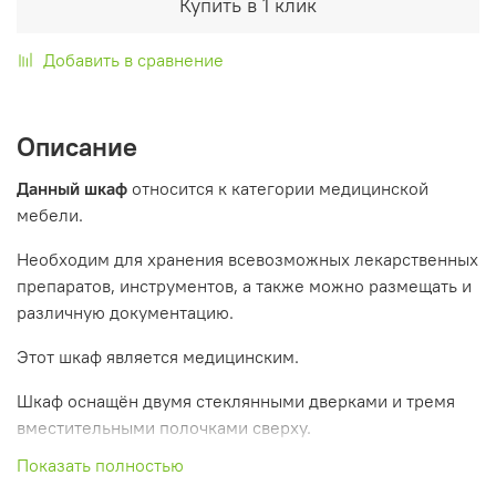
Купить в 1 клик
Добавить в сравнение
Описание
Данный шкаф
относится к категории медицинской
мебели.
Необходим для хранения всевозможных лекарственных
препаратов, инструментов, а также можно размещать и
различную документацию.
Этот шкаф является медицинским.
Шкаф оснащён двумя стеклянными дверками и тремя
вместительными полочками сверху.
Показать полностью
Внизу имеется отделение с двумя запираемыми