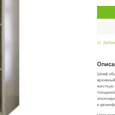
Добав
Описа
Шкаф общ
архивный
жесткую 
толщиной
эпоксидн
к дезинф
Цвет пок