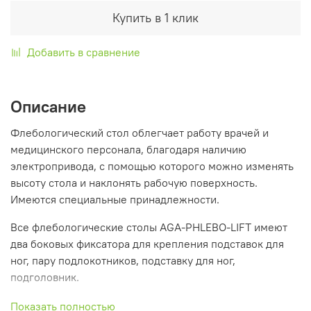
Купить в 1 клик
Добавить в сравнение
Описание
Флебологический стол облегчает работу врачей и
медицинского персонала, благодаря наличию
электропривода, с помощью которого можно изменять
высоту стола и наклонять рабочую поверхность.
Имеются специальные принадлежности.
Все флебологические столы AGA-PHLEBO-LIFT имеют
два боковых фиксатора для крепления подставок для
ног, пару подлокотников, подставку для ног,
подголовник.
Флебологический стол AGA-PHLEBO-LIFT может быть
Показать полностью