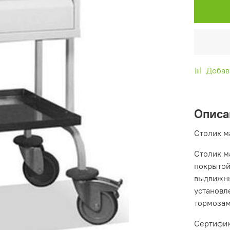
Добав
Описа
Столик м
Столик м
покрытой
выдвижны
установле
тормозам
Сертифик