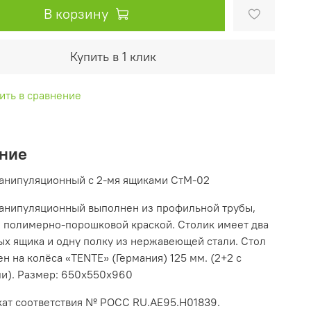
В корзину
Купить в 1 клик
ить в сравнение
ние
анипуляционный с 2-мя ящиками СтМ-02
анипуляционный выполнен из профильной трубы,
 полимерно-порошковой краской. Столик имеет два
х ящика и одну полку из нержавеющей стали. Стол
н на колёса «TENTE» (Германия) 125 мм. (2+2 с
и). Размер: 650х550х960
ат соответствия № РОСС RU.АE95.Н01839.