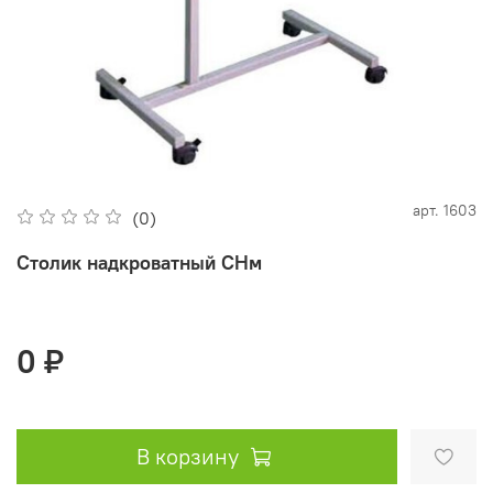
арт.
1603
(0)
Столик надкроватный СНм
0 ₽
В корзину