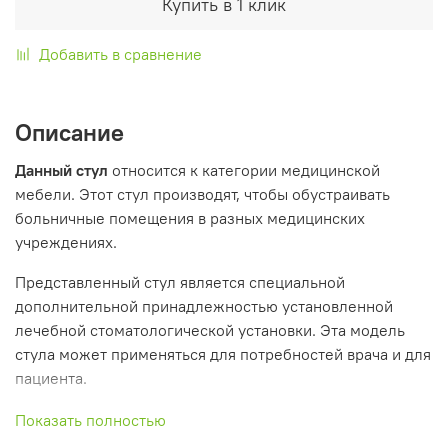
Купить в 1 клик
Добавить в сравнение
Описание
Данный стул
относится к категории медицинской
мебели.
Этот стул производят, чтобы обустраивать
больничные помещения в разных медицинских
учреждениях.
Представленный стул является специальной
дополнительной принадлежностью установленной
лечебной стоматологической установки. Эта модель
стула может применяться для потребностей врача и для
пациента.
Этот стул стоматолога оснащён специальным
Показать полностью
пневматическим приводом , который позволяет