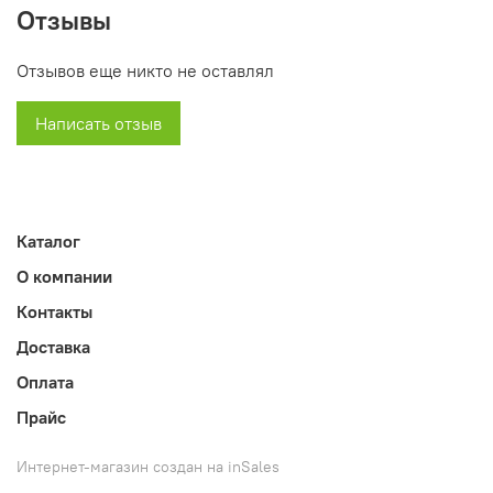
вместительная металлическая полка. В дверь может
Отзывы
быть установлен замок.
Отзывов еще никто не оставлял
466 x 635 х 635 миллиметров.
Представленный стол используют отдельно и в
Написать отзыв
комплекте.
Эта тумба угловая , она оснащена специальной
бактерицидной лампой.
Каталог
О компании
Контакты
Доставка
Оплата
Прайс
Интернет-магазин создан на inSales