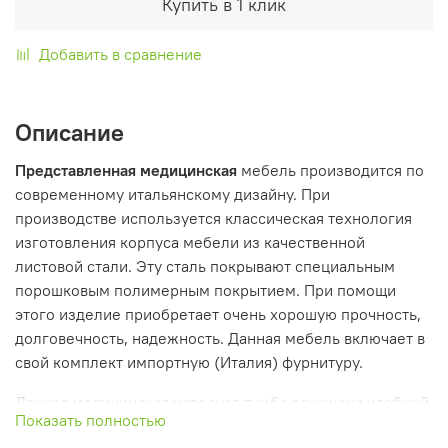
Купить в 1 клик
Добавить в сравнение
Описание
Представленная медицинская
мебель производится по
современному итальянскому дизайну. При
производстве используется классическая технология
изготовления корпуса мебели из качественной
листовой стали. Эту сталь покрывают специальным
порошковым полимерным покрытием. При помощи
этого изделие приобретает очень хорошую прочность,
долговечность, надежность. Данная мебель включает в
свой комплект импортную (Италия) фурнитуру.
Данная медицинская навесная тумба оснащена удобной
Показать полностью
распашной металлической дверью и имеется одна